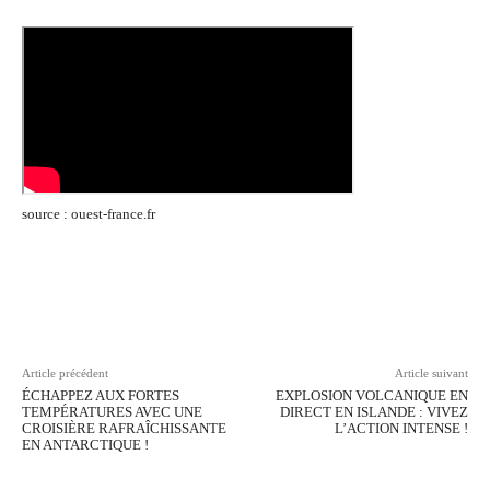
source : ouest-france.fr
Facebook
Twitter
Pinterest
Wh
Article précédent
Article suivant
ÉCHAPPEZ AUX FORTES
EXPLOSION VOLCANIQUE EN
TEMPÉRATURES AVEC UNE
DIRECT EN ISLANDE : VIVEZ
CROISIÈRE RAFRAÎCHISSANTE
L’ACTION INTENSE !
EN ANTARCTIQUE !