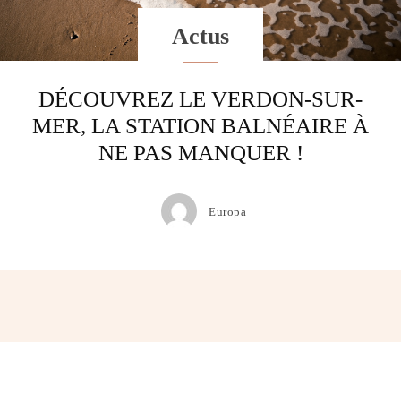
Actus
DÉCOUVREZ LE VERDON-SUR-
MER, LA STATION BALNÉAIRE À
NE PAS MANQUER !
Europa
Facebook
Twitter
Pinterest
Wh