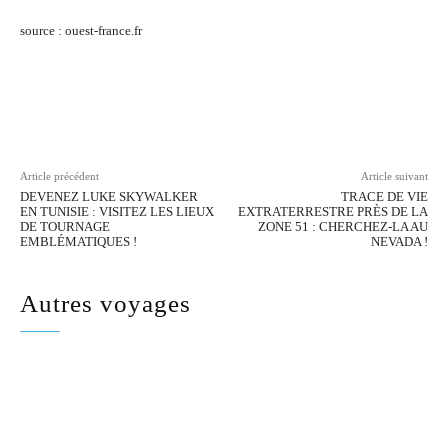
source : ouest-france.fr
Facebook
Twitter
Pinterest
Wh
Article précédent
Article suivant
DEVENEZ LUKE SKYWALKER
TRACE DE VIE
EN TUNISIE : VISITEZ LES LIEUX
EXTRATERRESTRE PRÈS DE LA
DE TOURNAGE
ZONE 51 : CHERCHEZ-LA AU
EMBLÉMATIQUES !
NEVADA !
Autres voyages