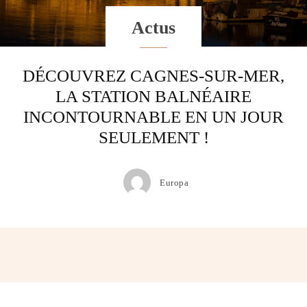
Actus
DÉCOUVREZ CAGNES-SUR-MER,
LA STATION BALNÉAIRE
INCONTOURNABLE EN UN JOUR
SEULEMENT !
Europa
Facebook
Twitter
Pinterest
Wh