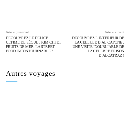
Facebook
Twitter
Pinterest
Wh
Article précédent
Article suivant
DÉCOUVREZ LE DÉLICE
DÉCOUVREZ L’INTÉRIEUR DE
ULTIME DE SÉOUL : KIM CHI ET
LA CELLULE D’AL CAPONE :
FRUITS DE MER, LA STREET
UNE VISITE INOUBLIABLE DE
FOOD INCONTOURNABLE !
LA CÉLÈBRE PRISON
D’ALCATRAZ !
Autres voyages