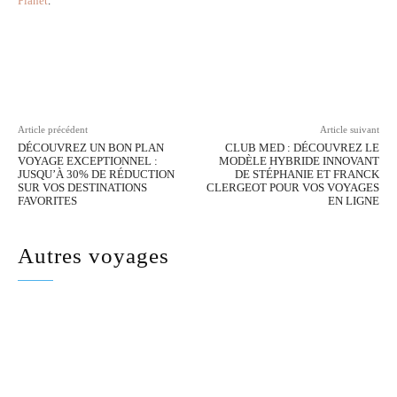
Planet
.
Facebook
Twitter
Pinterest
Wh
Article précédent
Article suivant
DÉCOUVREZ UN BON PLAN
CLUB MED : DÉCOUVREZ LE
VOYAGE EXCEPTIONNEL :
MODÈLE HYBRIDE INNOVANT
JUSQU’À 30% DE RÉDUCTION
DE STÉPHANIE ET FRANCK
SUR VOS DESTINATIONS
CLERGEOT POUR VOS VOYAGES
FAVORITES
EN LIGNE
Autres voyages