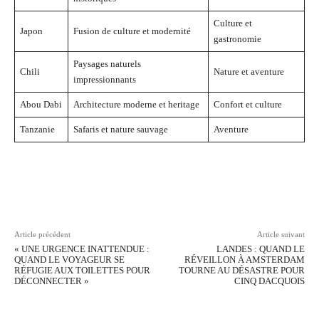
Culture et
Japon
Fusion de culture et modernité
gastronomie
Paysages naturels
Chili
Nature et aventure
impressionnants
Abou Dabi
Architecture moderne et heritage
Confort et culture
Tanzanie
Safaris et nature sauvage
Aventure
Facebook
Twitter
Pinterest
Wh
Article précédent
Article suivant
« UNE URGENCE INATTENDUE :
LANDES : QUAND LE
QUAND LE VOYAGEUR SE
RÉVEILLON À AMSTERDAM
RÉFUGIE AUX TOILETTES POUR
TOURNE AU DÉSASTRE POUR
DÉCONNECTER »
CINQ DACQUOIS