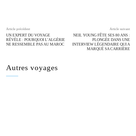
Facebook
Twitter
Pinterest
Wh
Article précédent
Article suivant
UN EXPERT DU VOYAGE
NEIL YOUNG FÊTE SES 80 ANS :
RÉVÈLE : POURQUOI L’ALGÉRIE
PLONGÉE DANS UNE
NE RESSEMBLE PAS AU MAROC
INTERVIEW LÉGENDAIRE QUI A
MARQUÉ SA CARRIÈRE
Autres voyages