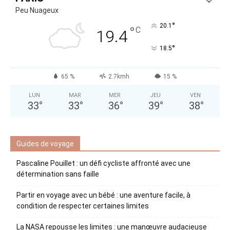
Peu Nuageux
°
20.1
°
C
19.4
°
18.5
65 %
2.7kmh
15 %
LUN
MAR
MER
JEU
VEN
33
°
33
°
36
°
39
°
38
°
Guides de voyage
Pascaline Pouillet : un défi cycliste affronté avec une
détermination sans faille
Partir en voyage avec un bébé : une aventure facile, à
condition de respecter certaines limites
La NASA repousse les limites : une manœuvre audacieuse