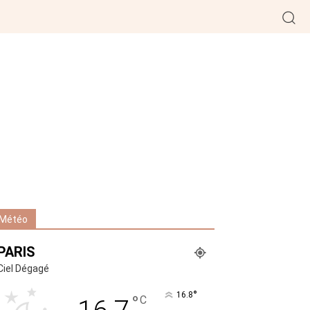
Météo
PARIS
Ciel Dégagé
°
16.8
°
C