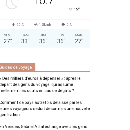
16.7
°
15
60 %
1.8kmh
0 %
VEN
SAM
DIM
LUN
MAR
27
°
33
°
36
°
36
°
27
°
Guides de voyage
« Des milliers d’euros à dépenser » : après le
départ des gens du voyage, qui assume
réellement les coûts en cas de dégâts ?
Comment ce pays autrefois délaissé par les
jeunes voyageurs séduit désormais une nouvelle
génération
En Vendée, Gabriel Attal échange avec les gens