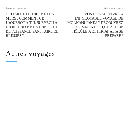
Article précédent
Article suivant
CROISIÈRE DE L’ICÔNE DES
VONT-ILS SURVIVRE À
MERS : COMMENT CE
L’INCROYABLE VOYAGE DE
PAQUEBOT A-T-IL SURVÉCU À
MOANANUIĀKEA ? DÉCOUVREZ
UN INCENDIE ET À UNE PERTE
COMMENT L’ÉQUIPAGE DE
DE PUISSANCE SANS FAIRE DE
HŌKŪLEʻA ET HIKIANALIA SE
BLESSÉS ?
PRÉPARE !
Autres voyages