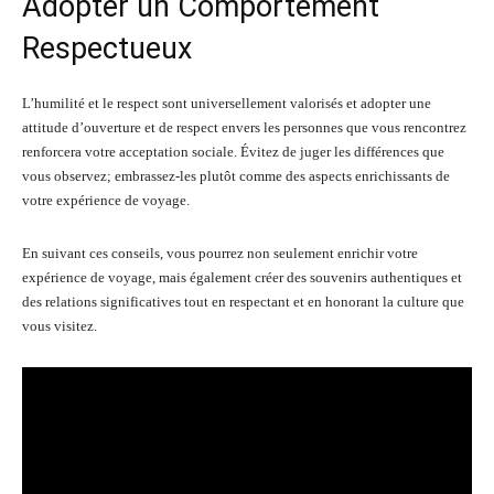
Adopter un Comportement
Respectueux
L’humilité et le respect sont universellement valorisés et adopter une
attitude d’ouverture et de respect envers les personnes que vous rencontrez
renforcera votre acceptation sociale. Évitez de juger les différences que
vous observez; embrassez-les plutôt comme des aspects enrichissants de
votre expérience de voyage.
En suivant ces conseils, vous pourrez non seulement enrichir votre
expérience de voyage, mais également créer des souvenirs authentiques et
des relations significatives tout en respectant et en honorant la culture que
vous visitez.