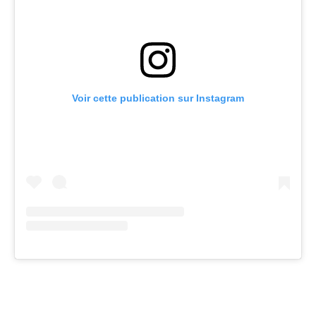
Voir cette publication sur Instagram
Facebook
Twitter
Pinterest
Wh