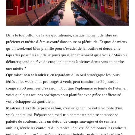
Dans le tourbillon de la vie quotidienne, chaque moment de libre est
précieux et mérite d’être savouré dans toute sa plénitude. Et quoi de mieux
qu’un week-end bien planifié pour s’évader de la routine et dérouler le
tapis des possibles sur deux jours qui n’appartiennent qu’à vous ? Mais où
débuter quand on rêve de croquer le temps à pleines dents sans en perdre
une miette ?
Optimiser son calendrier
, en regardant d’un oeil stratégique les jours
fériés et les week-ends prolongés à venir, peut transformer 22 jours de
congé en 50 journées d’évasion. Pour que l’éphémère se teinte de l’éternel,
voici quelques astuces poétiques pour planifier avec grâce et efficacité
votre échappée du quotidien.
Maîtriser l’art de la préparation
, c’est ériger en loi votre volonté d’un
week-end réussi. Préparer son road-trip comme un peintre compose sa
palette de couleurs, dans un détour de camps sauvages et de sentiers
oubliés, révèle les contours d’un tableau à vivre. Sélectionnez les endroits
qui parlent à votre âme, prévoyez votre itinéraire, mais laissez la place à