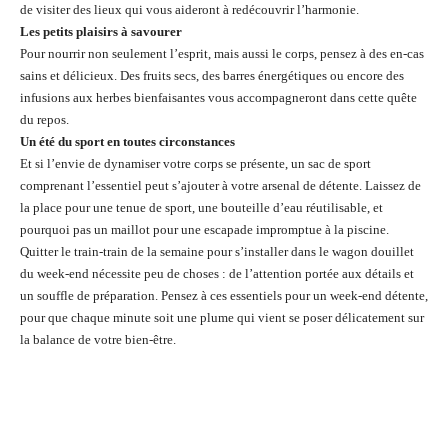
de visiter des lieux qui vous aideront à redécouvrir l’harmonie.
Les petits plaisirs à savourer
Pour nourrir non seulement l’esprit, mais aussi le corps, pensez à des en-cas
sains et délicieux. Des fruits secs, des barres énergétiques ou encore des
infusions aux herbes bienfaisantes vous accompagneront dans cette quête
du repos.
Un été du sport en toutes circonstances
Et si l’envie de dynamiser votre corps se présente, un sac de sport
comprenant l’essentiel peut s’ajouter à votre arsenal de détente. Laissez de
la place pour une tenue de sport, une bouteille d’eau réutilisable, et
pourquoi pas un maillot pour une escapade impromptue à la piscine.
Quitter le train-train de la semaine pour s’installer dans le wagon douillet
du week-end nécessite peu de choses : de l’attention portée aux détails et
un souffle de préparation. Pensez à ces essentiels pour un week-end détente,
pour que chaque minute soit une plume qui vient se poser délicatement sur
la balance de votre bien-être.
Facebook
Twitter
Pinterest
Wh