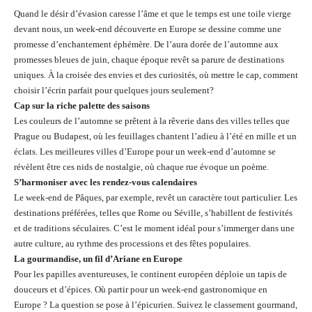
Quand le désir d’évasion caresse l’âme et que le temps est une toile vierge
devant nous, un week-end découverte en Europe se dessine comme une
promesse d’enchantement éphémère. De l’aura dorée de l’automne aux
promesses bleues de juin, chaque époque revêt sa parure de destinations
uniques. À la croisée des envies et des curiosités, où mettre le cap, comment
choisir l’écrin parfait pour quelques jours seulement?
Cap sur la riche palette des saisons
Les couleurs de l’automne se prêtent à la rêverie dans des villes telles que
Prague ou Budapest, où les feuillages chantent l’adieu à l’été en mille et un
éclats. Les meilleures villes d’Europe pour un week-end d’automne se
révèlent être ces nids de nostalgie, où chaque rue évoque un poème.
S’harmoniser avec les rendez-vous calendaires
Le week-end de Pâques, par exemple, revêt un caractère tout particulier. Les
destinations préférées, telles que Rome ou Séville, s’habillent de festivités
et de traditions séculaires. C’est le moment idéal pour s’immerger dans une
autre culture, au rythme des processions et des fêtes populaires.
La gourmandise, un fil d’Ariane en Europe
Pour les papilles aventureuses, le continent européen déploie un tapis de
douceurs et d’épices. Où partir pour un week-end gastronomique en
Europe ? La question se pose à l’épicurien. Suivez le classement gourmand,