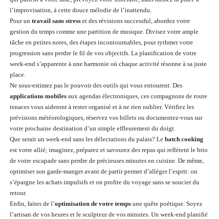
l’improvisation, à cette douce mélodie de l’inattendu.
Pour un
travail sans stress
et des révisions successful, abordez votre
gestion du temps comme une partition de musique. Divisez votre ample
tâche en petites notes, des étapes incontournables, pour rythmer votre
progression sans perdre le fil de vos objectifs. La planification de votre
week-end s’apparente à une harmonie où chaque activité résonne à sa juste
place.
Ne sous-estimez pas le pouvoir des outils qui vous entourent. Des
applications mobiles
aux agendas électroniques, ces compagnons de route
tenaces vous aideront à rester organisé et à ne rien oublier. Vérifiez les
prévisions météorologiques, réservez vos billets ou documentez-vous sur
votre prochaine destination d’un simple effleurement du doigt.
Que serait un week-end sans les délectations du palais? Le
batch cooking
est votre allié; imaginez, préparez et savourez des repas qui reflètent le brio
de votre escapade sans perdre de précieuses minutes en cuisine. De même,
optimiser son garde-manger avant de partir permet d’alléger l’esprit: on
s’épargne les achats impulsifs et on profite du voyage sans se soucier du
retour.
Enfin, faites de l’
optimisation de votre temps
une quête poétique. Soyez
l’artisan de vos heures et le sculpteur de vos minutes. Un week-end planifié