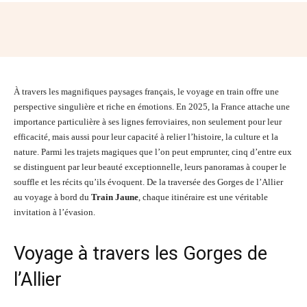
Facebook
Twitter
Pinterest
Wh
À travers les magnifiques paysages français, le voyage en train offre une
perspective singulière et riche en émotions. En 2025, la France attache une
importance particulière à ses lignes ferroviaires, non seulement pour leur
efficacité, mais aussi pour leur capacité à relier l’histoire, la culture et la
nature. Parmi les trajets magiques que l’on peut emprunter, cinq d’entre eux
se distinguent par leur beauté exceptionnelle, leurs panoramas à couper le
souffle et les récits qu’ils évoquent. De la traversée des Gorges de l’Allier
au voyage à bord du
Train Jaune
, chaque itinéraire est une véritable
invitation à l’évasion.
Voyage à travers les Gorges de
l’Allier