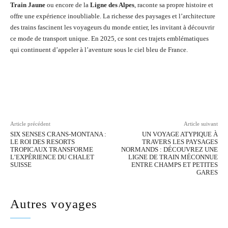
Train Jaune
ou encore de la
Ligne des Alpes
, raconte sa propre histoire et
offre une expérience inoubliable. La richesse des paysages et l’architecture
des trains fascinent les voyageurs du monde entier, les invitant à découvrir
ce mode de transport unique. En 2025, ce sont ces trajets emblématiques
qui continuent d’appeler à l’aventure sous le ciel bleu de France.
Facebook
Twitter
Pinterest
Wh
Article précédent
Article suivant
SIX SENSES CRANS-MONTANA :
UN VOYAGE ATYPIQUE À
LE ROI DES RESORTS
TRAVERS LES PAYSAGES
TROPICAUX TRANSFORME
NORMANDS : DÉCOUVREZ UNE
L’EXPÉRIENCE DU CHALET
LIGNE DE TRAIN MÉCONNUE
SUISSE
ENTRE CHAMPS ET PETITES
GARES
Autres voyages