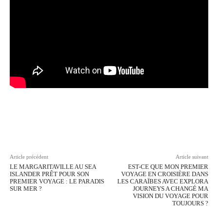
Facebook
Twitter
Pinterest
Wh
Article précédent
Article suivant
LE MARGARITAVILLE AU SEA
EST-CE QUE MON PREMIER
ISLANDER PRÊT POUR SON
VOYAGE EN CROISIÈRE DANS
PREMIER VOYAGE : LE PARADIS
LES CARAÏBES AVEC EXPLORA
SUR MER ?
JOURNEYS A CHANGÉ MA
VISION DU VOYAGE POUR
TOUJOURS ?