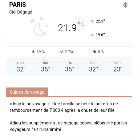
PARIS
Ciel Dégagé
°
22.3
°
C
21.9
°
19.6
39 %
2.7kmh
5 %
SAM
DIM
LUN
MAR
MER
32
°
35
°
35
°
32
°
23
°
Guides de voyage
« Inapte au voyage » : Une famille se heurte au refus de
remboursement de 7 000 € après la chute de leur fille
Adieu les suppléments : ce bagage cabine plébiscité par les
voyageurs fait l’unanimité