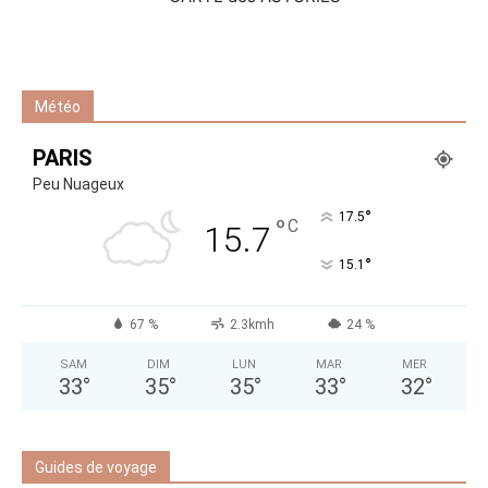
Météo
PARIS
Peu Nuageux
°
17.5
°
C
15.7
°
15.1
67 %
2.3kmh
24 %
SAM
DIM
LUN
MAR
MER
33
°
35
°
35
°
33
°
32
°
Guides de voyage