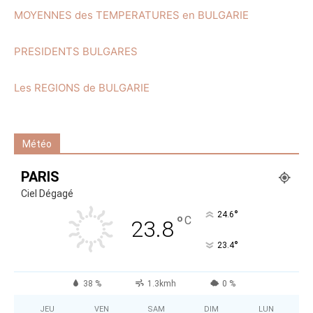
MOYENNES des TEMPERATURES en BULGARIE
PRESIDENTS BULGARES
Les REGIONS de BULGARIE
Météo
PARIS
Ciel Dégagé
°
24.6
°
C
23.8
°
23.4
38 %
1.3kmh
0 %
JEU
VEN
SAM
DIM
LUN