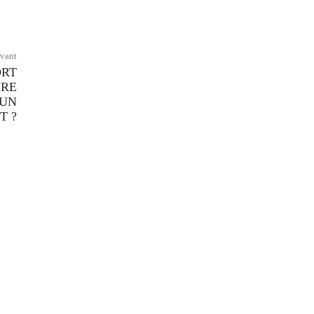
ivant
ORT
IRE
 UN
T ?