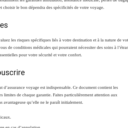
notamment les garanties annulation, assistance médicale, pertes de baga
 et choisir le bon dépendra des spécificités de votre voyage.
ues
uez les risques spécifiques liés à votre destination et à la nature de vo
ous de conditions médicales qui pourraient nécessiter des soins à l’étra
sentielles pour votre sécurité et votre confort.
ouscrire
rat d’assurance voyage est indispensable. Ce document contient les
les limites de chaque garantie. Faites particulièrement attention aux
 avantageuse qu’elle ne le paraît initialement.
dicaux.
re en cas d’annulation.