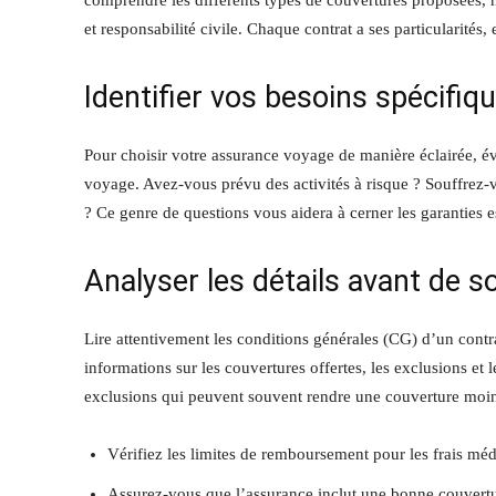
comprendre les différents types de couvertures proposées, 
et responsabilité civile. Chaque contrat a ses particularités,
Identifier vos besoins spécifiq
Pour choisir votre assurance voyage de manière éclairée, éval
voyage. Avez-vous prévu des activités à risque ? Souffrez-v
? Ce genre de questions vous aidera à cerner les garanties es
Analyser les détails avant de s
Lire attentivement les conditions générales (CG) d’un cont
informations sur les couvertures offertes, les exclusions et 
exclusions qui peuvent souvent rendre une couverture moins
Vérifiez les limites de remboursement pour les frais mé
Assurez-vous que l’assurance inclut une bonne couvertu