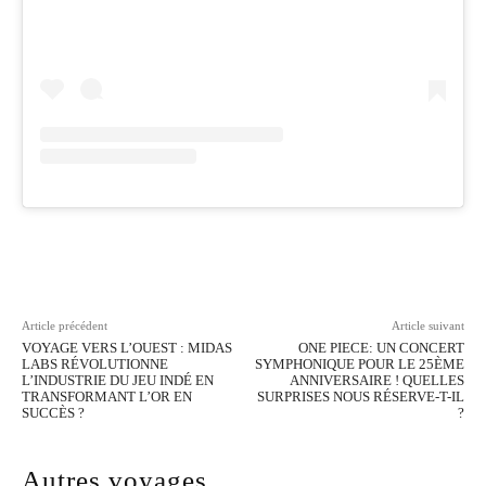
Facebook
Twitter
Pinterest
Wh
Article précédent
Article suivant
VOYAGE VERS L’OUEST : MIDAS
ONE PIECE: UN CONCERT
LABS RÉVOLUTIONNE
SYMPHONIQUE POUR LE 25ÈME
L’INDUSTRIE DU JEU INDÉ EN
ANNIVERSAIRE ! QUELLES
TRANSFORMANT L’OR EN
SURPRISES NOUS RÉSERVE-T-IL
SUCCÈS ?
?
Autres voyages