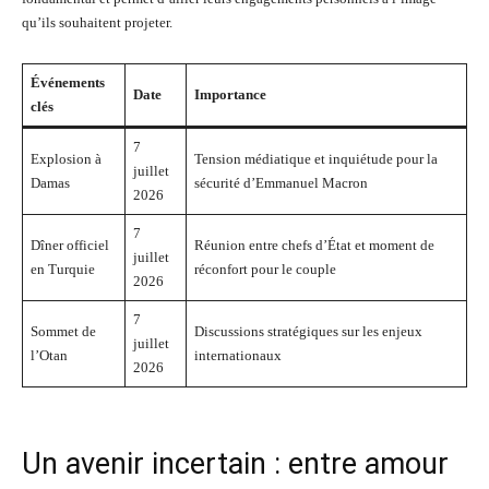
qu’ils souhaitent projeter.
Événements
Date
Importance
clés
7
Explosion à
Tension médiatique et inquiétude pour la
juillet
Damas
sécurité d’Emmanuel Macron
2026
7
Dîner officiel
Réunion entre chefs d’État et moment de
juillet
en Turquie
réconfort pour le couple
2026
7
Sommet de
Discussions stratégiques sur les enjeux
juillet
l’Otan
internationaux
2026
Un avenir incertain : entre amour