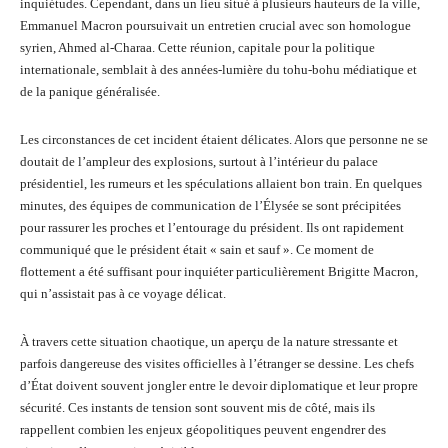
inquiétudes. Cependant, dans un lieu situé à plusieurs hauteurs de la ville,
Emmanuel Macron poursuivait un entretien crucial avec son homologue
syrien, Ahmed al-Charaa. Cette réunion, capitale pour la politique
internationale, semblait à des années-lumière du tohu-bohu médiatique et
de la panique généralisée.
Les circonstances de cet incident étaient délicates. Alors que personne ne se
doutait de l’ampleur des explosions, surtout à l’intérieur du palace
présidentiel, les rumeurs et les spéculations allaient bon train. En quelques
minutes, des équipes de communication de l’Élysée se sont précipitées
pour rassurer les proches et l’entourage du président. Ils ont rapidement
communiqué que le président était « sain et sauf ». Ce moment de
flottement a été suffisant pour inquiéter particulièrement Brigitte Macron,
qui n’assistait pas à ce voyage délicat.
À travers cette situation chaotique, un aperçu de la nature stressante et
parfois dangereuse des visites officielles à l’étranger se dessine. Les chefs
d’État doivent souvent jongler entre le devoir diplomatique et leur propre
sécurité. Ces instants de tension sont souvent mis de côté, mais ils
rappellent combien les enjeux géopolitiques peuvent engendrer des