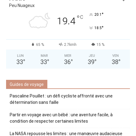
Peu Nuageux
°
20.1
°
C
19.4
°
18.5
65 %
2.7kmh
15 %
LUN
MAR
MER
JEU
VEN
33
°
33
°
36
°
39
°
38
°
Guides de voyage
Pascaline Pouillet : un défi cycliste affronté avec une
détermination sans faille
Partir en voyage avec un bébé : une aventure facile, à
condition de respecter certaines limites
La NASA repousse les limites : une manœuvre audacieuse