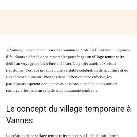
Facebook
Twitter
Pinterest
Wh
À Vannes, un événement hors du commun se profile à l’horizon : un groupe
d’étudiants a décidé de se rassembler pour ériger un
village temporaire
dédié au
voyage
, au
bien-être
et à l’
art
. Ce projet ambitieux vise à
transformer l’espace urbain en une véritable célébration de la culture et de
l’expérience humaine. Plongés dans l’effervescence créative, les
participants espèrent partager leurs passions et compétences tout en
renforçant les liens au sein de la communauté étudiante.
Le concept du village temporaire à
Vannes
La création de ce
village temporaire
repose sur l’idée d’unir l’esprit