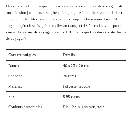
Dans un monde où chaque centime compte, choisir ce sac de voyage reste
une décision judicieuse. En plus d’être proposé à un prix si attractif, il est
conçu pour faciliter vos trajets, ce qui est toujours bienvenue lorsqu’il
s’agit de gérer les désagréments liés au transport. Qu’attendez-vous pour
vous offrir ce
sac de voyage
à moins de 10 euros qui transforme votre façon
de voyager ?
Caractéristiques
Détails
Dimensions
40 x 25 x 20 cm
Capacité
20 litres
Matériau
Polyester recyclé
Prix
9,99 euros
Couleurs disponibles
Bleu, brun, gris, vert, noir
Facebook
Twitter
Pinterest
Wh