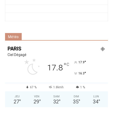
Météo
PARIS
Ciel Dégagé
°
17.9
°
C
17.8
°
16.3
67 %
1.8kmh
1 %
JEU
VEN
SAM
DIM
LUN
27
°
29
°
32
°
35
°
34
°